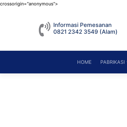
crossorigin="anonymous">
S
k
Informasi Pemesanan
i
0821 2342 3549 (Alam)
p
t
o
c
HOME
PABRIKASI
o
n
t
e
n
t