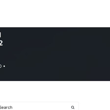
1
2
O •
arch